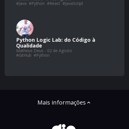
#
Java
#
Python
#
React
#
JavaScript
Python Logic Lab: do Código à
Qualidade
Matheus Deus - 02 de Agosto
#
GitHub
#
Python
Mais informações