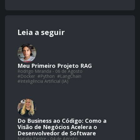
Leia a seguir
Meu Primeiro Projeto RAG
Rodrigo Miranda - 06 de Agosto
#
Docker
#
Python
#
LangChain
#
Inteligência Artificial (IA)
Do Business ao Código: Como a
Visão de Negócios Acelera o
Desenvolvedor de Software
Natalia Pastre - 04 de Agosto