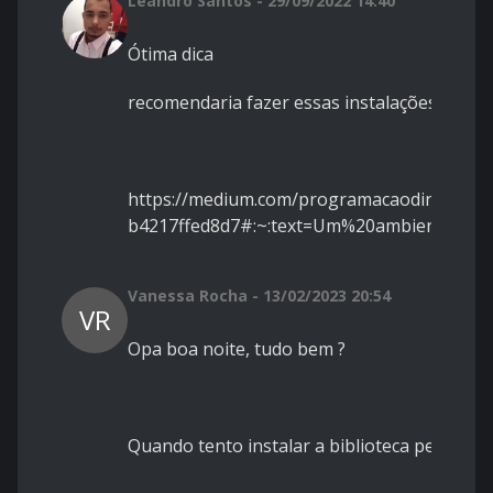
Leandro Santos - 29/09/2022 14:40
Ótima dica
recomendaria fazer essas instalações em um
https://medium.com/programacaodinamica/
b4217ffed8d7#:~:text=Um%20ambiente%2
Vanessa Rocha - 13/02/2023 20:54
VR
Opa boa noite, tudo bem ?
Quando tento instalar a biblioteca pelo ter