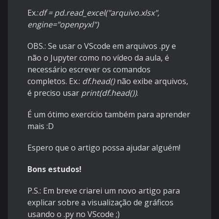
Ex.:
df = pd.read_excel("arquivo.xlsx",
engine="openpyxl")
OBS.: Se usar o VScode em arquivos .py e
não o Jupyter como no vídeo da aula, é
necessário escrever os comandos
completos. Ex.:
df.head()
não exibe arquivos,
é preciso usar
print(df.head())
.
É um ótimo exercício também para aprender
mais :D
Espero que o artigo possa ajudar alguém!
Bons estudos!
P.S.: Em breve criarei um novo artigo para
explicar sobre a visualização de gráficos
usando o .py no VScode ;)