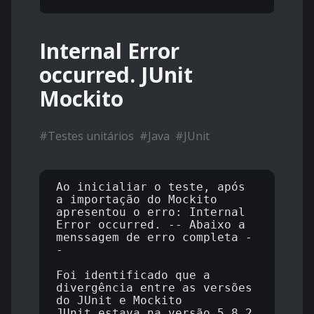
Internal Error
occurred. JUnit
Mockito
#
Testes unitários
#
Java
#
JUnit
Ao inicialiar o teste, após 
a importação do Mockito 
apresentou o erro: Internal 
Error occurred. -- Abaixo a 
menssagem de erro completa -
-

Foi identificado que a 
divergência entre as versões 
do JUnit e Mockito 

JUnit estava na versão 5.8.2 