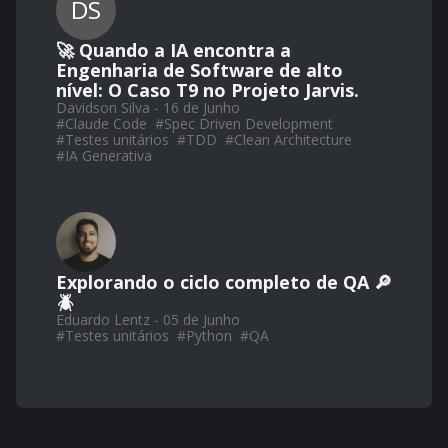
DS
🚀 Quando a IA encontra a
Engenharia de Software de alto
nível: O Caso T9 no Projeto Jarvis.
Davidson Silva - 16 de Junho
#
Claude Code
#
Spec Driven Development
#
Testes unitários
#
TDD
#
Clean Architecture
#
IA Generativa
Explorando o ciclo completo de QA 🔎
🪲
Eduardo Lentz - 05 de Junho
#
Testes unitários
#
Python
#
QA