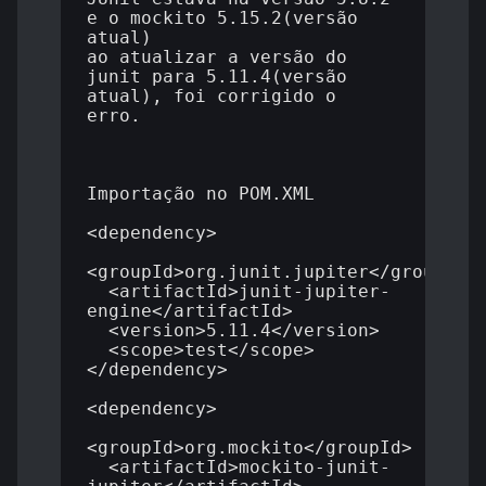
e o mockito 5.15.2(versão 
atual)

ao atualizar a versão do 
junit para 5.11.4(versão 
atual), foi corrigido o 
erro.

Importação no POM.XML

<dependency>

<groupId>org.junit.jupiter</groupId>

  <artifactId>junit-jupiter-
engine</artifactId>

  <version>5.11.4</version>

  <scope>test</scope>

</dependency>

<dependency>

<groupId>org.mockito</groupId>

  <artifactId>mockito-junit-