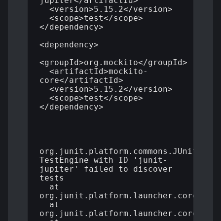
jupiter</artifactId>

  <version>5.15.2</version>

  <scope>test</scope>

</dependency>

<dependency>

<groupId>org.mockito</groupId>

  <artifactId>mockito-
core</artifactId>

  <version>5.15.2</version>

  <scope>test</scope>

</dependency>

org.junit.platform.commons.JUnitExcep
TestEngine with ID 'junit-
jupiter' failed to discover 
tests

  at 
org.junit.platform.launcher.core.Engi
  at 
org.junit.platform.launcher.core.Engi