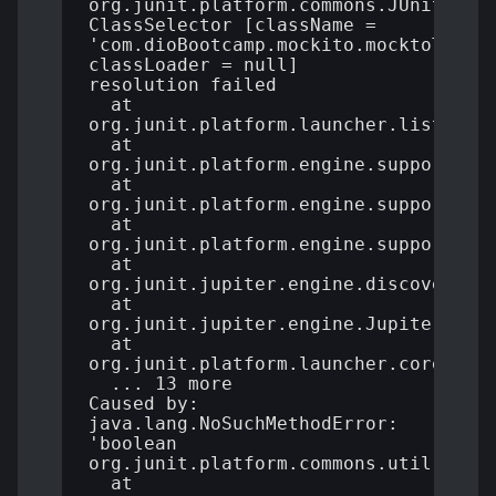
org.junit.platform.commons.JUnitExcep
ClassSelector [className = 
'com.dioBootcamp.mockito.mocktoTeste.
classLoader = null] 
resolution failed

  at 
org.junit.platform.launcher.listeners
  at 
org.junit.platform.engine.support.dis
  at 
org.junit.platform.engine.support.dis
  at 
org.junit.platform.engine.support.dis
  at 
org.junit.jupiter.engine.discovery.Di
  at 
org.junit.jupiter.engine.JupiterTestE
  at 
org.junit.platform.launcher.core.Engi
  ... 13 more

Caused by: 
java.lang.NoSuchMethodError: 
'boolean 
org.junit.platform.commons.util.Refle
  at 