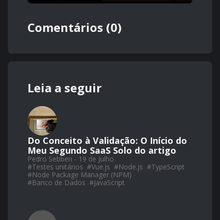
Comentários (0)
Leia a seguir
Do Conceito à Validação: O Início do
Meu Segundo SaaS Solo do artigo
Pedro Sebben - 19 de Julho
#
Testes unitários
#
Vue.js
#
Node.js
#
TypeScript
#
Node Package Manager (NPM)
#
Banco de Dados
#
JavaScript