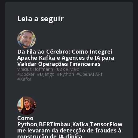
Leia a seguir
Da Fila ao Cérebro: Como Integrei
Apache Kafka e Agentes de IA para
Validar Operações Financeiras
Vinicius Hoffmann - 02 de Maio
#
Docker
#
Django
#
Python
#
OpenAI API
#
Kafka
Como
Python,BERTimbau,Kafka,TensorFlow
me levaram da detecção de fraudes à
construção de IA clínica.