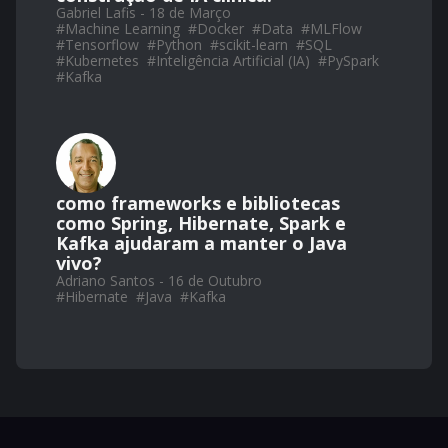
Gabriel Lafis - 18 de Março
#
Machine Learning
#
Docker
#
Data
#
MLFlow
#
Tensorflow
#
Python
#
scikit-learn
#
SQL
#
Kubernetes
#
Inteligência Artificial (IA)
#
PySpark
#
Kafka
como frameworks e bibliotecas
como Spring, Hibernate, Spark e
Kafka ajudaram a manter o Java
vivo?
Adriano Santos - 16 de Outubro
#
Hibernate
#
Java
#
Kafka