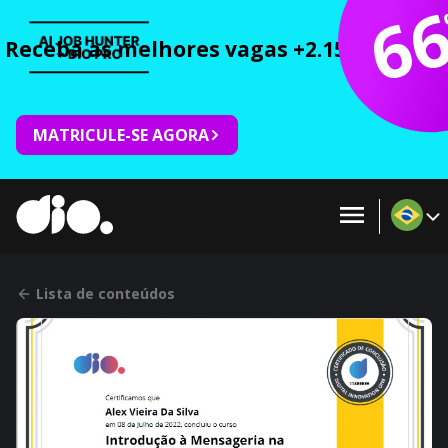
6
Receba as melhores vagas +2.150 cursos 
MATRICULE-SE AGORA
Lista de conteúdos