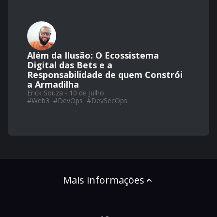
Além da Ilusão: O Ecossistema
Digital das Bets e a
Responsabilidade de quem Constrói
a Armadilha
Erick Souza - 10 de Julho
#
Web3
#
DevOps
#
DevSecOps
Mais informações