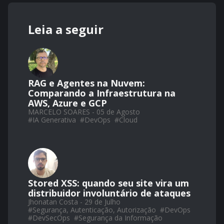
Leia a seguir
RAG e Agentes na Nuvem:
Comparando a Infraestrutura na
AWS, Azure e GCP
MARCELO SOARES - 05 de Agosto
#
IA Generativa
#
DevOps
#
Cloud
Stored XSS: quando seu site vira um
distribuidor involuntário de ataques
Jhonatan Costa - 29 de Julho
#
Segurança, Autenticação, Autorização
#
DevOps
#
DevSecOps
#
Segurança da Informação