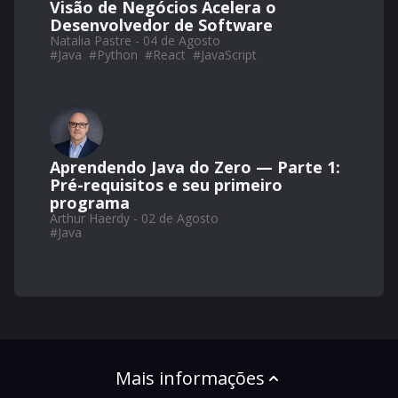
Visão de Negócios Acelera o
Desenvolvedor de Software
Natalia Pastre - 04 de Agosto
#
Java
#
Python
#
React
#
JavaScript
Aprendendo Java do Zero — Parte 1:
Pré-requisitos e seu primeiro
programa
Arthur Haerdy - 02 de Agosto
#
Java
Mais informações