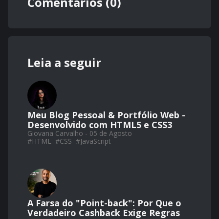
Comentários (0)
Leia a seguir
Meu Blog Pessoal & Portfólio Web -
Desenvolvido com HTML5 e CSS3
Giovana Carvalho - 05 de Agosto
#
HTML
#
CSS
#
JavaScript
A Farsa do "Point-back": Por Que o
Verdadeiro Cashback Exige Regras