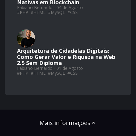
Nativas em Blockchain
Fabiano Bernardo - 04 de Agosto
#
PHP
#
HTML
#
MySQL
#
CSS
Arquitetura de Cidadelas Digitais:
Como Gerar Valor e Riqueza na Web
2.5 Sem Diploma
Fabiano Bernardo - 01 de Agosto
#
PHP
#
HTML
#
MySQL
#
CSS
Mais informações