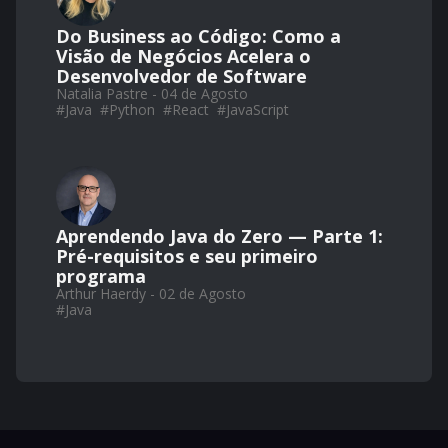
Do Business ao Código: Como a
Visão de Negócios Acelera o
Desenvolvedor de Software
Natalia Pastre - 04 de Agosto
#
Java
#
Python
#
React
#
JavaScript
Aprendendo Java do Zero — Parte 1:
Pré-requisitos e seu primeiro
programa
Arthur Haerdy - 02 de Agosto
#
Java