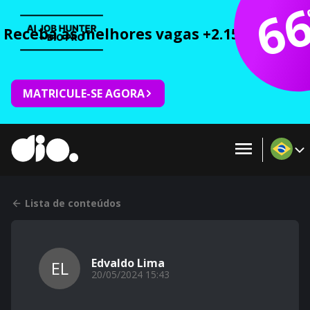
6
Receba as melhores vagas +2.150 cursos 
MATRICULE-SE AGORA
Lista de conteúdos
Edvaldo Lima
EL
20/05/2024 15:43