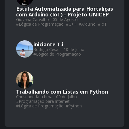
Estufa Automatizada para Hortaliças
com Arduino (IoT) - Projeto UNICEP
Giovana Carvalho - 05 de Agosto
#
Lógica de Programação
#
C++
#
Arduino
#
IoT
iniciante T.i
Rodrigo César - 10 de Julho
#
Lógica de Programação
Trabalhando com Listas em Python
Christiane Kutchma - 09 de Julho
#
Programação para Internet
#
Lógica de Programação
#
Python