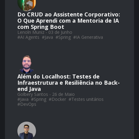
Do CRUD ao Assistente Corporativo:
O Que Aprendi com a Mentoria de IA
com Spring Boot
Lenoln Muniz - 03 de Junho
#
AI Agents
#
Java
#
Spring
#
IA Generativa
Além do Localhost: Testes de
Infraestrutura e Resiliência no Back-
end Java
Golbery Santos - 26 de Maio
#
Java
#
Spring
#
Docker
#
Testes unitários
#
DevOps