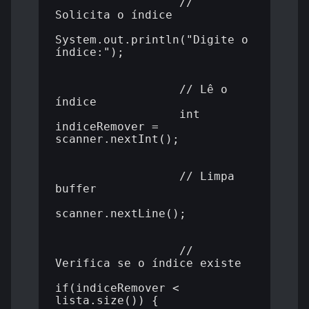
                  // 
Solicita o índice

System.out.println("Digite o 
índice:");

                  // Lê o 
índice

                  int 
indiceRemover = 
scanner.nextInt();

                  // Limpa 
buffer

scanner.nextLine();

                  // 
Verifica se o índice existe

if(indiceRemover < 
lista.size()) {
