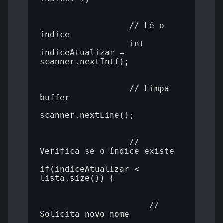
                  // Lê o 
índice

                  int 
indiceAtualizar = 
scanner.nextInt();

                  // Limpa 
buffer

scanner.nextLine();

                  // 
Verifica se o índice existe

if(indiceAtualizar < 
lista.size()) {

                      // 
Solicita novo nome
