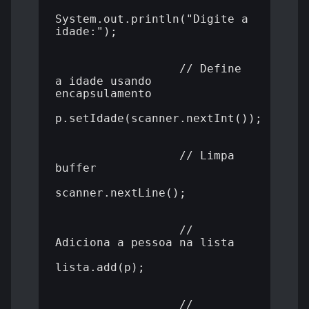
System.out.println("Digite a 
idade:");

                  // Define 
a idade usando 
encapsulamento

p.setIdade(scanner.nextInt());

                  // Limpa 
buffer

scanner.nextLine();

                  // 
Adiciona a pessoa na lista

lista.add(p);

                  // 