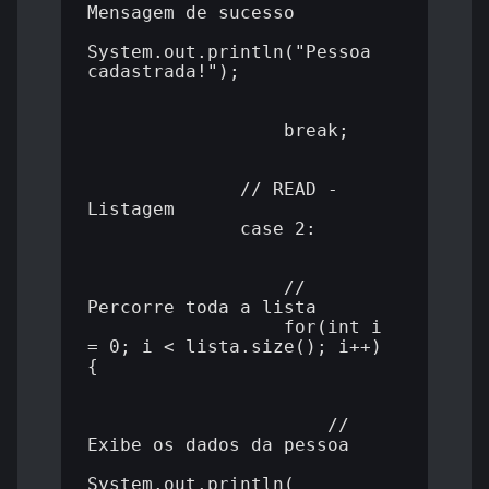
Mensagem de sucesso

System.out.println("Pessoa 
cadastrada!");

                  break;

              // READ - 
Listagem

              case 2:

                  // 
Percorre toda a lista

                  for(int i 
= 0; i < lista.size(); i++) 
{

                      // 
Exibe os dados da pessoa

System.out.println(
