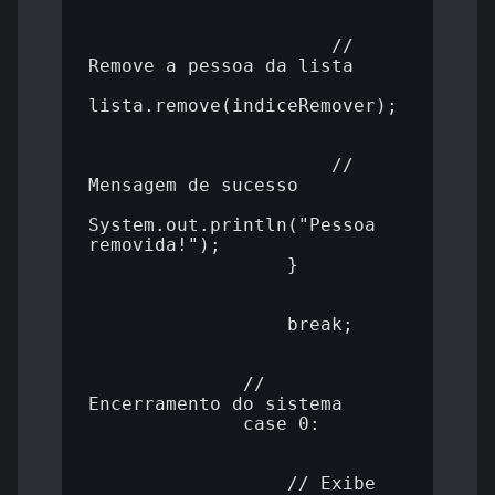
                      // 
Remove a pessoa da lista

lista.remove(indiceRemover);

                      // 
Mensagem de sucesso

System.out.println("Pessoa 
removida!");

                  }

                  break;

              // 
Encerramento do sistema

              case 0:

                  // Exibe 