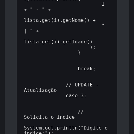
                          i 
+ " - " +

lista.get(i).getNome() +

                          " 
| " +

lista.get(i).getIdade()

                      );

                  }

                  break;

              // UPDATE - 
Atualização

              case 3:

                  // 
Solicita o índice

System.out.println("Digite o 
índice:");
