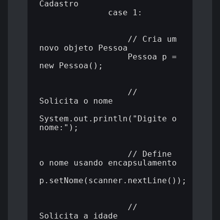
Cadastro

              case 1:

                  // Cria um 
novo objeto Pessoa

                  Pessoa p = 
new Pessoa();

                  // 
Solicita o nome

System.out.println("Digite o 
nome:");

                  // Define 
o nome usando encapsulamento

p.setNome(scanner.nextLine());

                  // 
Solicita a idade
