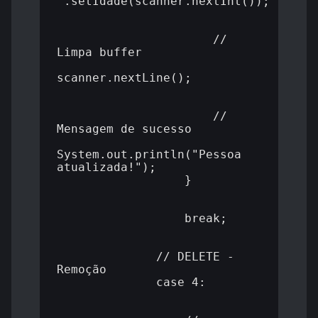
 .setIdade(scanner.nextInt());

                      // 
Limpa buffer

scanner.nextLine();

                      // 
Mensagem de sucesso

System.out.println("Pessoa 
atualizada!");

                  }

                  break;

              // DELETE - 
Remoção

              case 4:
