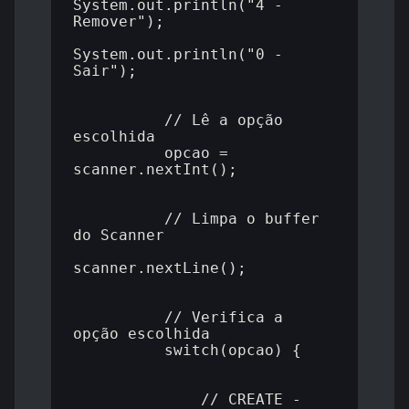
System.out.println("4 - 
Remover");

System.out.println("0 - 
Sair");

          // Lê a opção 
escolhida

          opcao = 
scanner.nextInt();

          // Limpa o buffer 
do Scanner

scanner.nextLine();

          // Verifica a 
opção escolhida

          switch(opcao) {

              // CREATE - 