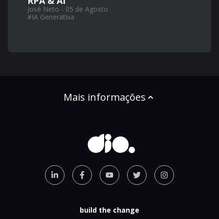
RPA & AI
José Neto - 05 de Agosto
#
IA Generativa
Mais informações
build the change