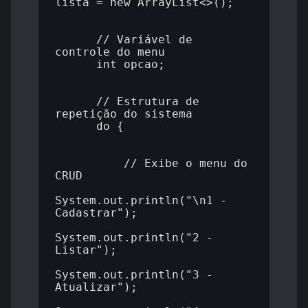
lista = new ArrayList<>();

      // Variável de 
controle do menu

      int opcao;

      // Estrutura de 
repetição do sistema

      do {

          // Exibe o menu do 
CRUD

System.out.println("\n1 - 
Cadastrar");

System.out.println("2 - 
Listar");

System.out.println("3 - 
Atualizar");
