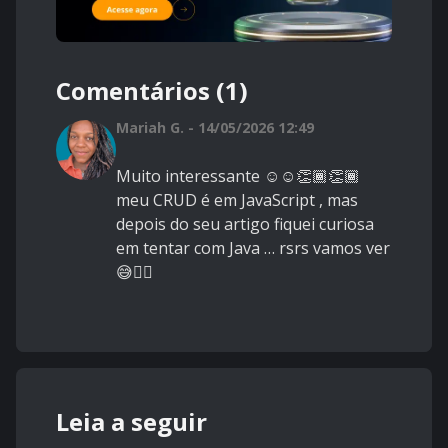
Comentários (1)
Mariah G. - 14/05/2026 12:49
Muito interessante ☺️☺️👏🏾👏🏾
meu CRUD é em JavaScript , mas
depois do seu artigo fiquei curiosa
em tentar com Java … rsrs vamos ver
😅😮‍💨
Leia a seguir