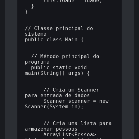
      this.idade = idade;

  }

}

// Classe principal do 
sistema

public class Main {

  // Método principal do 
programa

  public static void 
main(String[] args) {

      // Cria um Scanner 
para entrada de dados

      Scanner scanner = new 
Scanner(System.in);

      // Cria uma lista para 
armazenar pessoas

      ArrayList<Pessoa> 