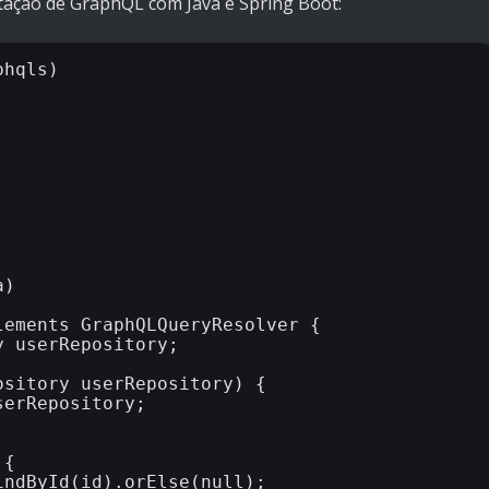
tação de GraphQL com Java e Spring Boot:
hqls)

)

ements GraphQLQueryResolver {
