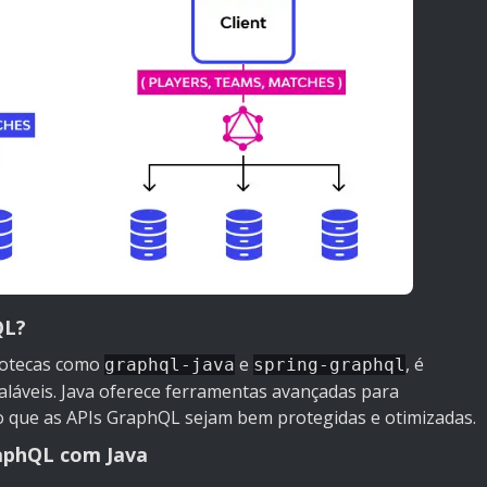
QL?
iotecas como
e
, é
graphql-java
spring-graphql
caláveis. Java oferece ferramentas avançadas para
 que as APIs GraphQL sejam bem protegidas e otimizadas.
raphQL com Java