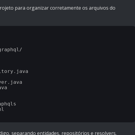
rojeto para organizar corretamente os arquivos do
raphql/

tory.java

er.java

va

phqls

l

ódigo, separando entidades, repositórios e resolvers.