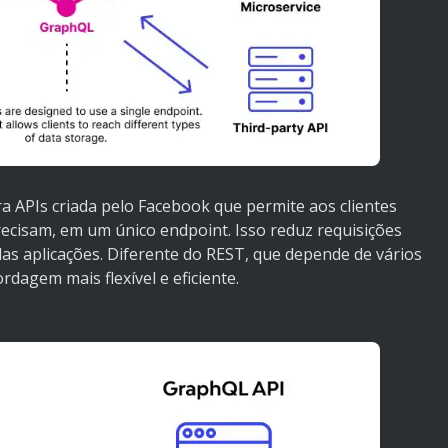
 APIs criada pelo Facebook que permite aos clientes
ecisam, em um único endpoint. Isso reduz requisições
as aplicações. Diferente do REST, que depende de vários
dagem mais flexível e eficiente.