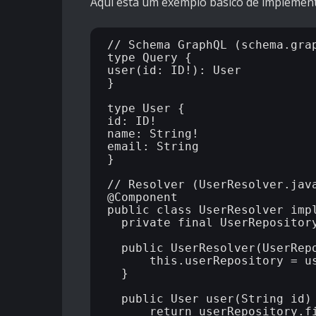
Aqui está um exemplo básico de implemen
// Schema GraphQL (schema.grap
type Query {

user(id: ID!): User

}

type User {

id: ID!

name: String!

email: String

}

// Resolver (UserResolver.java
@Component

public class UserResolver impl
  private final UserRepository userRepository;

  public UserResolver(UserRepository userRepository) {

      this.userRepository = userRepository;

  }

  public User user(String id) {

      return userRepository.findById(id).orElse(null);
