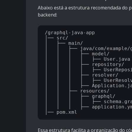
Abaixo está a estrutura recomendada do p
backend:
/graphql-java-app

│── src/

│   ├── main/

│   │   ├── java/com/example/g
│   │   │   ├── model/

│   │   │   │   ├── User.java

│   │   │   ├── repository/

│   │   │   │   ├── UserReposi
│   │   │   ├── resolver/

│   │   │   │   ├── UserResolv
│   │   │   ├── Application.ja
│   │   ├── resources/

│   │   │   ├── graphql/

│   │   │   │   ├── schema.gra
│   │   │   ├── application.ym
Essa estrutura facilita a organização do c