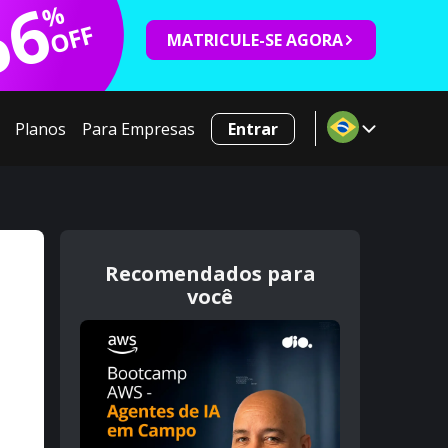
66
%
OFF
MATRICULE-SE AGORA
Planos
Para Empresas
Entrar
Recomendados para
você