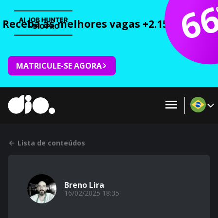
6
Receba as melhores vagas +2.150 cursos 
MATRICULE-SE AGORA
Lista de conteúdos
Breno Lira
16/02/2025 18:35