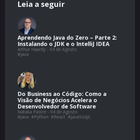
Leia a seguir
Aprendendo Java do Zero – Parte 2:
Instalando o JDK e o IntelliJ IDEA
Arthur Haerdy - 04 de Agosto
#
Java
Do Business ao Código: Como a
Visão de Negócios Acelera o
Desenvolvedor de Software
Natalia Pastre - 04 de Agosto
#
Java
#
Python
#
React
#
JavaScript