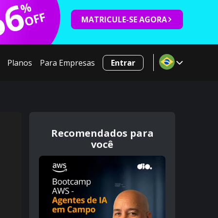
66
%
OFF
MATRICULE-SE AGORA
Planos
Para Empresas
Entrar
Recomendados para
você