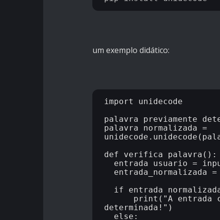
um exemplo didático:
import unidecode

palavra_previamente_dete
palavra_normalizada = 
unidecode.unidecode(pala
def verifica_palavra():

  entrada_usuario = input("Digite uma palavra: ")

  entrada_normalizada = unidecode.unidecode(entrada_usuario)

  if entrada_normalizada.lower() == palavra_normalizada:

      print("A entrada corresponde à palavra previamente 
determinada!")

  else:
