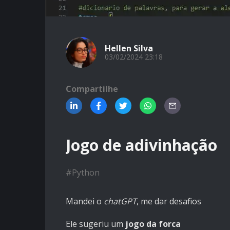
Hellen Silva
03/02/2024 23:18
Compartilhe
Jogo de adivinhação
#
Python
Mandei o
chatGPT
, me dar desafios
Ele sugeriu um
jogo da forca