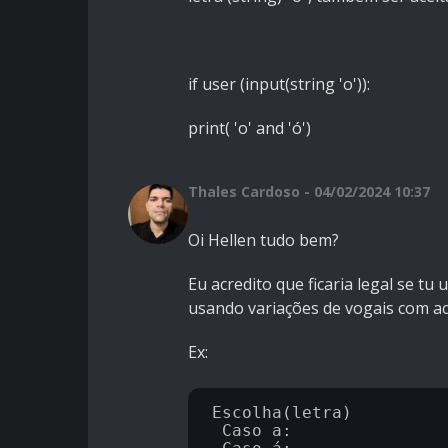
if user (input(string 'o')):
print( 'o' and 'ó')
Thales Cardoso - 04/02/2024 10:37
Oi Hellen tudo bem?
Eu acredito que ficaria legal se tu
usando variações de vogais com ac
Ex:
Escolha(letra)

 Caso a:
