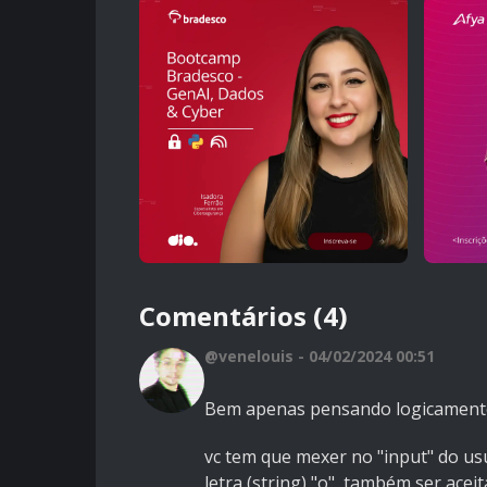
Comentários (4)
@venelouis - 04/02/2024 00:51
Bem apenas pensando logicamente 
vc tem que mexer no "input" do usuá
letra (string) "o", também ser aceit