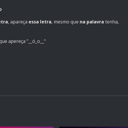
o
etra
, apareça
essa letra
, mesmo que
na palavra
tenha,
 que apereça "__ó_o__"