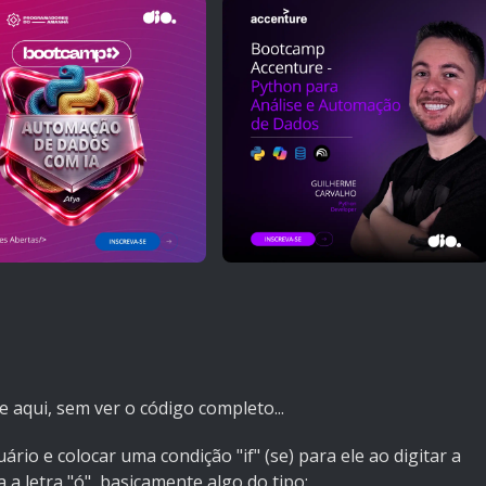
aqui, sem ver o código completo...
rio e colocar uma condição "if" (se) para ele ao digitar a
a a letra "ó", basicamente algo do tipo: