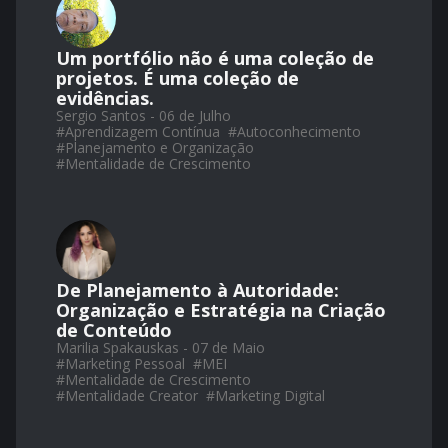
Um portfólio não é uma coleção de
projetos. É uma coleção de
evidências.
Sergio Santos - 06 de Julho
#
Aprendizagem Contínua
#
Autoconhecimento
#
Planejamento e Organização
#
Mentalidade de Crescimento
De Planejamento à Autoridade:
Organização e Estratégia na Criação
de Conteúdo
Marilia Spakauskas - 07 de Maio
#
Marketing Pessoal
#
MEI
#
Mentalidade de Crescimento
#
Mentalidade Creator
#
Marketing Digital