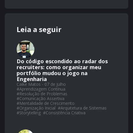
Leia a seguir
Do código escondido ao radar dos
recruiters: como organizar meu
portfólio mudou o jogo na
Engenharia
Caike Matos - 07 de Julho
#
Aprendizagem Contínua
#
Resolução de Problemas
#
Comunicação Assertiva
#
Mentalidade de Crescimento
#
Organização Inicial
#
Arquitetura de Sistemas
#
Storytelling
#
Consistência Criativa