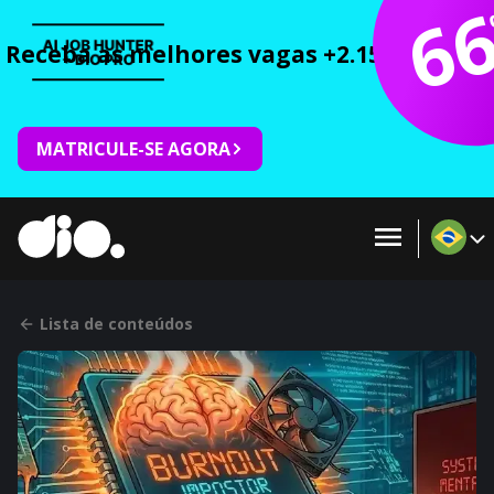
6
Receba as melhores vagas +2.150 cursos 
MATRICULE-SE AGORA
Lista de conteúdos