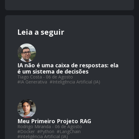
Leia a seguir
IA não é uma caixa de respostas: ela
é um sistema de decisões
Tiago Costa - 06 de Agosto
#
IA Generativa
#
Inteligência Artificial (IA)
Meu Primeiro Projeto RAG
Rodrigo Miranda - 06 de Agosto
#
Docker
#
Python
#
LangChain
#
Inteligência Artificial (IA)