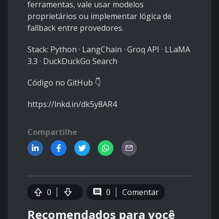
ferramentas, vale usar modelos
proprietários ou implementar lógica de
fallback entre provedores.
Stack: Python · LangChain · Groq API · LLaMA
3.3 · DuckDuckGo Search
Código no GitHub 👇
https://lnkd.in/dk5y8AR4
Compartilhe
0
0
Comentar
Recomendados para você