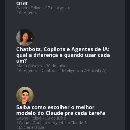
criar
Gabriel Felipe - 07 de Agosto
#
AI Agents
Chatbots, Copilots e Agentes de IA:
qual a diferença e quando usar cada
um?
Maria Oliveira - 30 de Julho
#
AI Agents
#
Chatbot
#
Inteligência Artificial (IA)
Saiba como escolher o melhor
modelo do Claude pra cada tarefa
Gabriel Felipe - 30 de Julho
#
Claude Code
#
AI Agents
#
Claude 3
#
IA Generativa