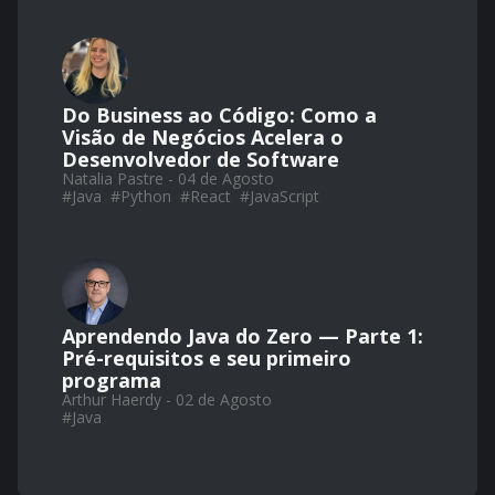
Do Business ao Código: Como a
Visão de Negócios Acelera o
Desenvolvedor de Software
Natalia Pastre - 04 de Agosto
#
Java
#
Python
#
React
#
JavaScript
Aprendendo Java do Zero — Parte 1:
Pré-requisitos e seu primeiro
programa
Arthur Haerdy - 02 de Agosto
#
Java