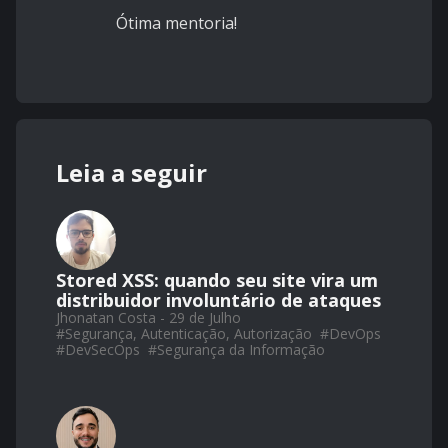
Ótima mentoria!
Leia a seguir
Stored XSS: quando seu site vira um
distribuidor involuntário de ataques
Jhonatan Costa - 29 de Julho
#
Segurança, Autenticação, Autorização
#
DevOps
#
DevSecOps
#
Segurança da Informação