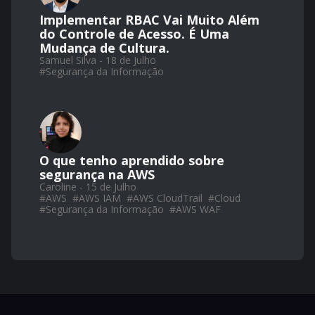
Implementar RBAC Vai Muito Além
do Controle de Acesso. É Uma
Mudança de Cultura.
Samuel Silva - 18 de Julho
#
Segurança da Informação
O que tenho aprendido sobre
segurança na AWS
Caroline - 15 de Julho
#
AWS
#
AWS IAM
#
AWS CloudTrail
#
Cloud
#
Segurança da Informação
#
AWS WAF