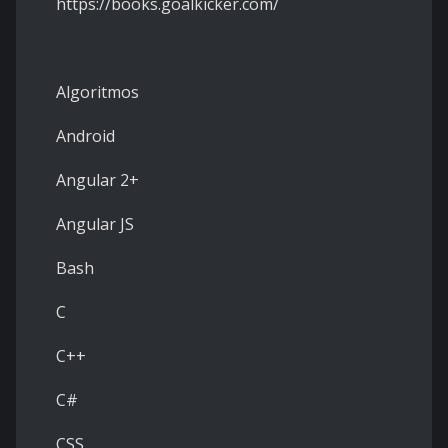
https://books.goalkicker.com/
Algoritmos
Android
Angular 2+
Angular JS
Bash
C
C++
C#
CSS