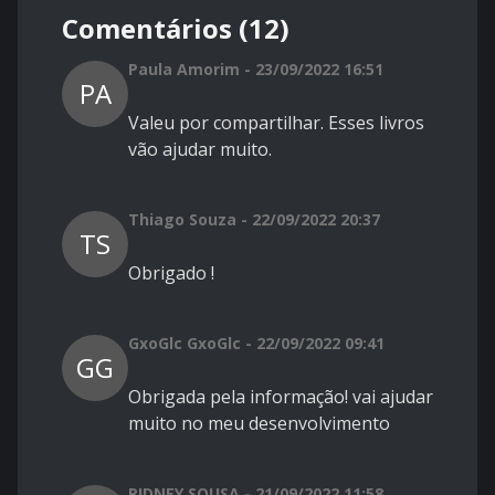
Comentários (12)
Paula Amorim - 23/09/2022 16:51
PA
Valeu por compartilhar. Esses livros
vão ajudar muito.
Thiago Souza - 22/09/2022 20:37
TS
Obrigado !
GxoGlc GxoGlc - 22/09/2022 09:41
GG
Obrigada pela informação! vai ajudar
muito no meu desenvolvimento
RIDNEY SOUSA - 21/09/2022 11:58