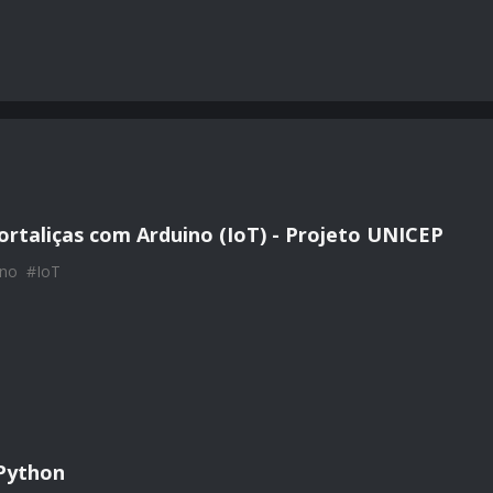
rtaliças com Arduino (IoT) - Projeto UNICEP
ino
#
IoT
Python