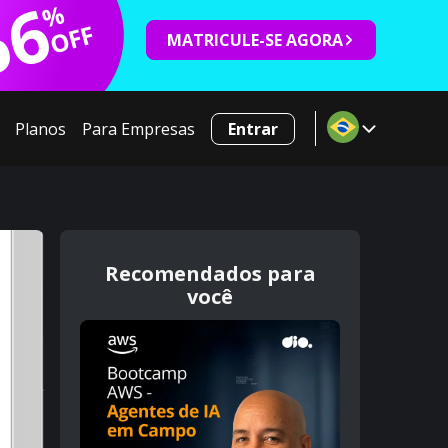
66
%
OFF
MATRICULE-SE AGORA
Planos
Para Empresas
Entrar
Recomendados para
você