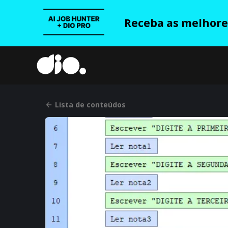
Receba as melhores
Lista de conteúdos