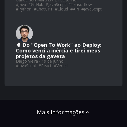
#
Java
#
GitHub
#
JavaScript
#
Tensorflow
#
Python
#
ChatGPT
#
Cloud
#
API
#
JavaScript
🥊 Do "Open To Work" ao Deploy:
Como venci a inércia e tirei meus
projetos da gaveta
Diego Vieira - 19 de Junho
#
JavaScript
#
React
#
Vercel
Mais informações