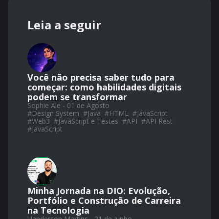
Leia a seguir
Você não precisa saber tudo para
começar: como habilidades digitais
podem se transformar
Sophie Ale - 01 de Agosto
#
Design System
#
Java
#
HTML
#
JavaScript
#
Web3
#
JavaScript e Testes
#
API
#
API Rest
#
JavaScript
Minha Jornada na DIO: Evolução,
Portfólio e Construção de Carreira
na Tecnologia
Uanderson Martins - 21 de Junho