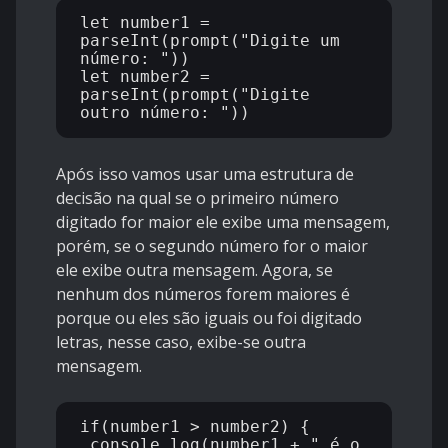
let number1 = 
parseInt(prompt("Digite um 
número: "))

let number2 = 
parseInt(prompt("Digite 
Após isso vamos usar uma estrutura de
decisão na qual se o primeiro número
digitado for maior ele exibe uma mensagem,
porém, se o segundo número for o maior
ele exibe outra mensagem. Agora, se
nenhum dos números forem maiores é
porque ou eles são iguais ou foi digitado
letras, nesse caso, exibe-se outra
mensagem.
if(number1 > number2) {

 console.log(number1 + " é o 