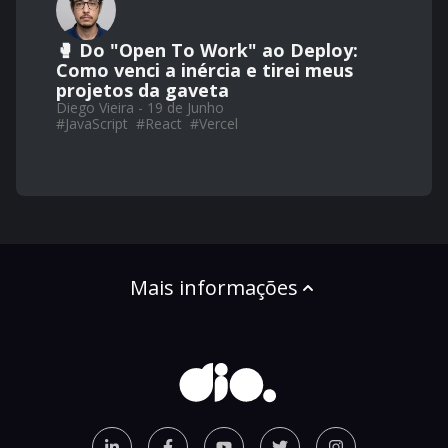
🥊 Do "Open To Work" ao Deploy:
Como venci a inércia e tirei meus
projetos da gaveta
Diego Vieira - 19 de Junho
#
JavaScript
#
React
#
Vercel
Mais informações