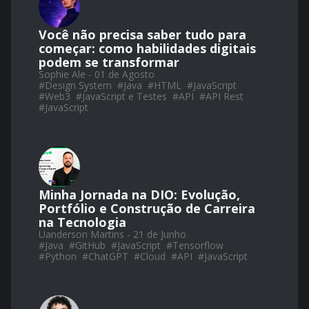
Você não precisa saber tudo para
começar: como habilidades digitais
podem se transformar
Sophie Ale - 01 de Agosto
#
Design System
#
Java
#
HTML
#
JavaScript
#
Web3
#
JavaScript e Testes
#
API
#
API Rest
#
JavaScript
Minha Jornada na DIO: Evolução,
Portfólio e Construção de Carreira
na Tecnologia
Uanderson Martins - 21 de Junho
#
Java
#
GitHub
#
JavaScript
#
Tensorflow
#
Python
#
ChatGPT
#
Cloud
#
API
#
JavaScript