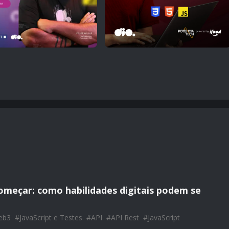
omeçar: como habilidades digitais podem se
eb3
#
JavaScript e Testes
#
API
#
API Rest
#
JavaScript