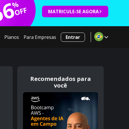
66
%
OFF
MATRICULE-SE AGORA
Planos
Para Empresas
Entrar
Recomendados para
você