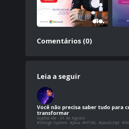
Comentários (0)
Leia a seguir
Você não precisa saber tudo para c
transformar
Sophie Ale - 01 de Agosto
#
Design System
#
Java
#
HTML
#
JavaScript
#
W