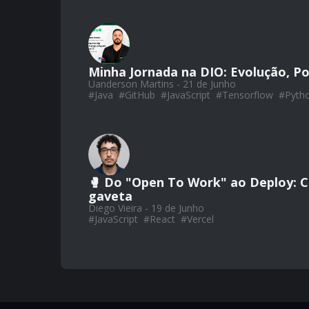
Minha Jornada na DIO: Evolução, Po
Uanderson Martins - 21 de Junho
#
Java
#
GitHub
#
JavaScript
#
Tensorflow
#
Pyth
🥊 Do "Open To Work" ao Deploy: Co
gaveta
Diego Vieira - 19 de Junho
#
JavaScript
#
React
#
Vercel