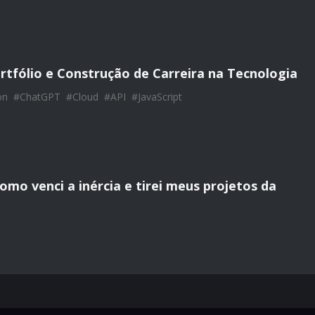
rtfólio e Construção de Carreira na Tecnologia
on
#
ChatGPT
#
Cloud
#
API
#
JavaScript
mo venci a inércia e tirei meus projetos da