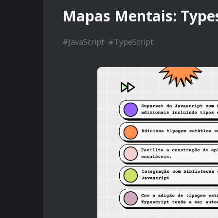
Mapas Mentais: Types
#
JavaScript
#
TypeScript