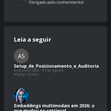
Obrigado pelo conhecimento!
Leia a seguir
AS
Setup_de_Posicionamento_e_Auditoria
Andrysson Silva - 07 de Agosto
#
Setup Técnico
Embeddings multimodais em 2026: o
que mudou no retrieval