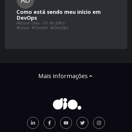
Como está sendo meu início em
DevOps
Alisson Dias - 01 de Julho
#
Linux
#
Docker
#
DevOps
Mais informações