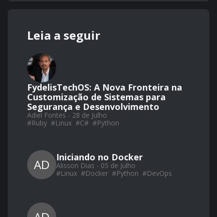
Leia a seguir
FydelisTechOS: A Nova Fronteira na
Customização de Sistemas para
Segurança e Desenvolvimento
Adiel Fontes - 28 de Julho
#
Ruby
#
Linux
#
C#
#
Python
Iniciando no Docker
AD
Alisson Dias - 05 de Julho
#
Linux
#
Docker
#
Python
#
DevOps
AD