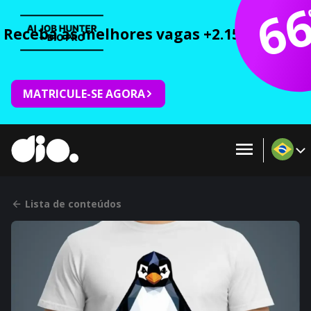
6
Receba as melhores vagas +2.150 cursos 
MATRICULE-SE AGORA
Lista de conteúdos