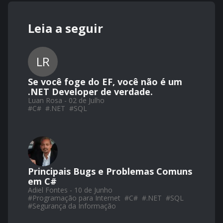
Leia a seguir
LR
Se você foge do EF, você não é um
.NET Developer de verdade.
Luan Rosa - 02 de Julho
#
C#
#
.NET
#
SQL
Principais Bugs e Problemas Comuns
em C#
Adiel Fontes - 10 de Junho
#
Programação para Internet
#
C#
#
.NET
#
SQL
#
Segurança da Informação