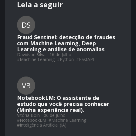
Leia a seguir
DS
Fraud Sentinel: detecção de fraudes
com Machine Learning, Deep
Learning e análise de anomalias
Davidson Silva - 16 de Julho
#
Machine Learning
#
Python
#
FastAPI
VB
NotebookLM: O assistente de
estudo que você precisa conhecer
(Minha experiência real).
Vitória Boin - 06 de Julho
#
NotebookLM
#
Machine Learning
#
Inteligência Artificial (IA)