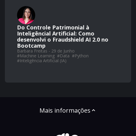
Do Controle Patrimonial à
Inteligêncial Artificial: Como
desenvolvi o Fraudshield AI 2.0 no
Bootcamp
Barbara Freitas - 29 de Junho
#
Machine Learning
#
Data
#
Python
#
Inteligência Artificial (IA)
Mais informações