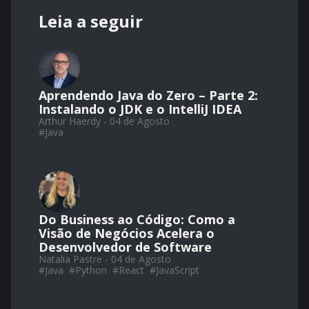
Leia a seguir
Aprendendo Java do Zero – Parte 2:
Instalando o JDK e o IntelliJ IDEA
Arthur Haerdy - 04 de Agosto
#
Java
Do Business ao Código: Como a
Visão de Negócios Acelera o
Desenvolvedor de Software
Natalia Pastre - 04 de Agosto
#
Java
#
Python
#
React
#
JavaScript