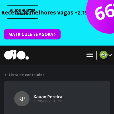
6
Receba as melhores vagas +2.150 cursos 
MATRICULE-SE AGORA
Lista de conteúdos
Kauan Pereira
KP
10/05/2023 19:58