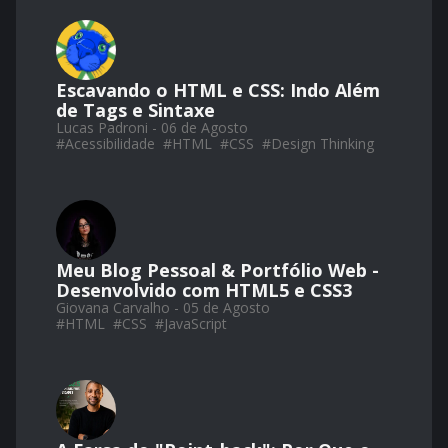
Escavando o HTML e CSS: Indo Além
de Tags e Sintaxe
Lucas Padroni - 06 de Agosto
#
Acessibilidade
#
HTML
#
CSS
#
Design Thinking
Meu Blog Pessoal & Portfólio Web -
Desenvolvido com HTML5 e CSS3
Giovana Carvalho - 05 de Agosto
#
HTML
#
CSS
#
JavaScript