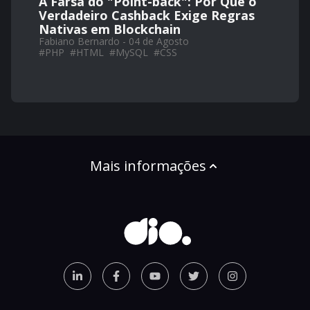
A Farsa do "Point-back": Por Que o
Verdadeiro Cashback Exige Regras
Nativas em Blockchain
Fabiano Bernardo - 04 de Agosto
#
PHP
#
HTML
#
MySQL
#
CSS
Mais informações