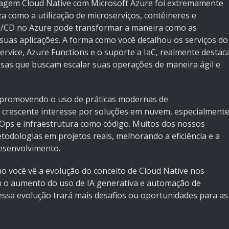
rdagem Cloud Native com Microsoft Azure foi extremamente
za como a utilização de microserviços, contêineres e
I/CD no Azure pode transformar a maneira como as
as aplicações. A forma como você detalhou os serviços do
rvice, Azure Functions e o suporte a IaC, realmente destac
sas que buscam escalar suas operações de maneira ágil e
promovendo o uso de práticas modernas de
 crescente interesse por soluções em nuvem, especialment
ps e infraestrutura como código. Muitos dos nossos
todologias em projetos reais, melhorando a eficiência e a
esenvolvimento.
mo você vê a evolução do conceito de Cloud Native nos
 o aumento do uso de IA generativa e automação de
 essa evolução trará mais desafios ou oportunidades para as