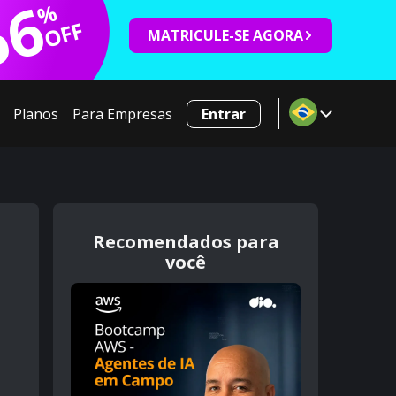
66
%
OFF
MATRICULE-SE AGORA
Planos
Para Empresas
Entrar
Recomendados para
você