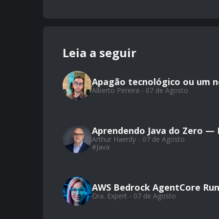
Leia a seguir
Apagão tecnológico ou um 
Alberto Pereira - 07 de Agosto
Aprendendo Java do Zero — Pa
Arthur Haerdy - 07 de Agosto
#
Java
AWS Bedrock AgentCore Run
Dra. Expert - 07 de Agosto