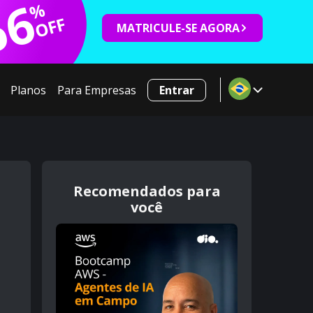
66
%
OFF
MATRICULE-SE AGORA
Planos
Para Empresas
Entrar
Recomendados para
você