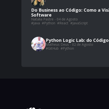
Do Business ao Código: Como a Vis
Software
Natalia Pastre - 04 de Agosto
#
Java
#
Python
#
React
#
JavaScript
Python Logic Lab: do Código
Matheus Deus - 02 de Agosto
#
GitHub
#
Python