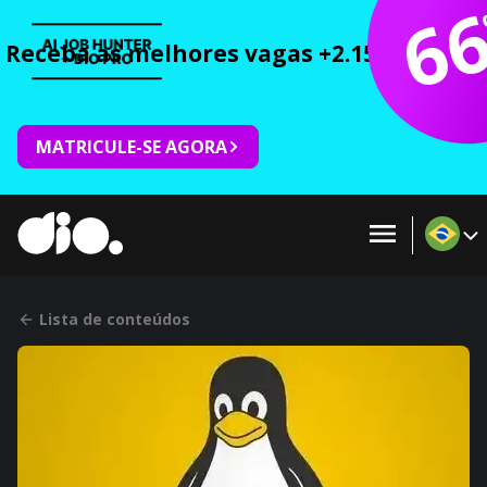
6
Receba as melhores vagas +2.150 cursos 
MATRICULE-SE AGORA
Lista de conteúdos