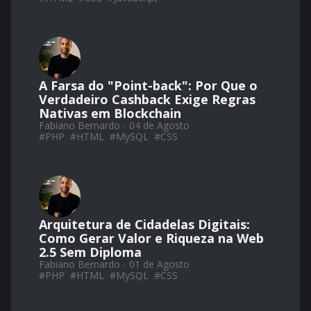
A Farsa do "Point-back": Por Que o
Verdadeiro Cashback Exige Regras
Nativas em Blockchain
Fabiano Bernardo - 04 de Agosto
#
PHP
#
HTML
#
MySQL
#
CSS
Arquitetura de Cidadelas Digitais:
Como Gerar Valor e Riqueza na Web
2.5 Sem Diploma
Fabiano Bernardo - 01 de Agosto
#
PHP
#
HTML
#
MySQL
#
CSS