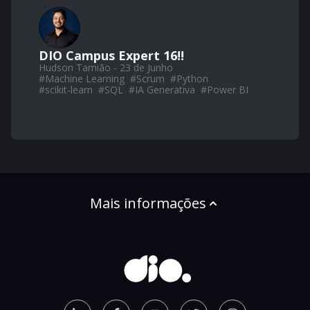
DIO Campus Expert 16!!
Hudson Tamião - 23 de Junho
#
Machine Learning
#
Scrum
#
Python
#
scikit-learn
#
SQL
#
IA Generativa
#
Power BI
Mais informações