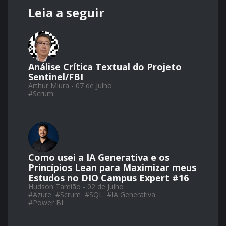
Leia a seguir
Análise Crítica Textual do Projeto
Sentinel/FBI
Arthur Miura - 07 de Julho
#
Scrum
Como usei a IA Generativa e os
Princípios Lean para Maximizar meus
Estudos no DIO Campus Expert #16
Hudson Tamião - 02 de Julho
#
Azure
#
Scrum
#
SQL
#
IA Generativa
#
Power BI