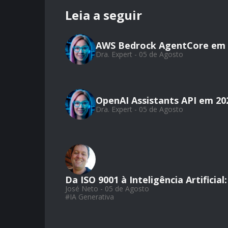
Leia a seguir
AWS Bedrock AgentCore em 
Dra. Expert - 05 de Agosto
OpenAI Assistants API em 20
Dra. Expert - 05 de Agosto
Da ISO 9001 à Inteligência Artifici
José Neto - 05 de Agosto
#
IA Generativa