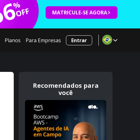
66
%
OFF
MATRICULE-SE AGORA
Planos
Para Empresas
Entrar
Recomendados para
você