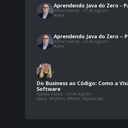
Aprendendo Java do Zero - Pa
Arthur Haerdy - 07 de Agosto
#
Java
Aprendendo Java do Zero – Par
Arthur Haerdy - 04 de Agosto
#
Java
Do Business ao Código: Como a Vis
Software
Natalia Pastre - 04 de Agosto
#
Java
#
Python
#
React
#
JavaScript