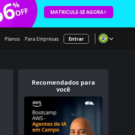
66
%
OFF
MATRICULE-SE AGORA
Planos
Para Empresas
Entrar
Recomendados para
você