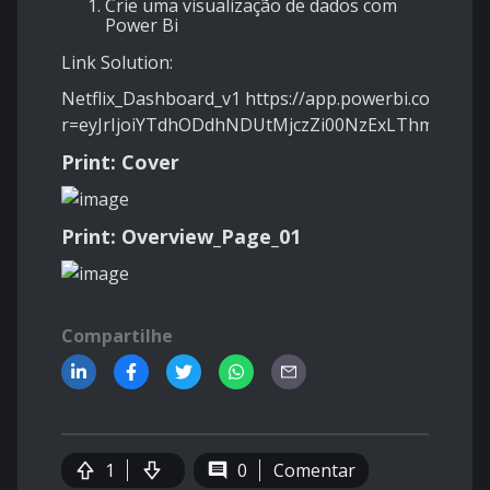
Crie uma visualização de dados com
Power Bi
Link Solution:
Netflix_Dashboard_v1
https://app.powerbi.com/view
r=eyJrIjoiYTdhODdhNDUtMjczZi00NzExLThmODQ
Print: Cover
Print: Overview_Page_01
Compartilhe
1
0
Comentar