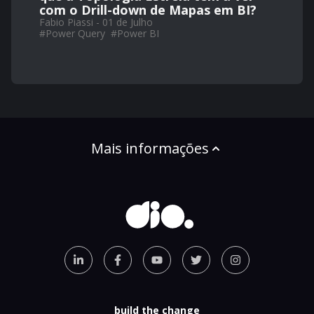
com o Drill-down de Mapas em BI?
Fabio Piassi - 01 de Julho
#
Power Query
#
Power BI
Mais informações
build the change