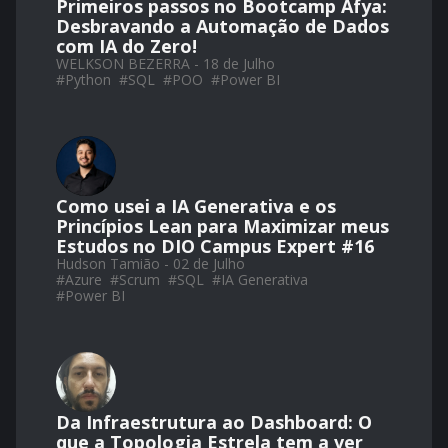
Primeiros passos no Bootcamp Afya:
Desbravando a Automação de Dados
com IA do Zero!
WELKSON BEZERRA - 18 de Julho
#
Python
#
SQL
#
POO
#
Power BI
Como usei a IA Generativa e os
Princípios Lean para Maximizar meus
Estudos no DIO Campus Expert #16
Hudson Tamião - 02 de Julho
#
Azure
#
Scrum
#
SQL
#
IA Generativa
#
Power BI
Da Infraestrutura ao Dashboard: O
que a Topologia Estrela tem a ver