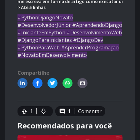
me escreva em forma de artigo como executar um projet
>
Até
5 linhas
#PythonDjangoNovato
#DesenvolvedorJúnior #AprendendoDjango
#InicianteEmPython #DesenvolvimentoWeb
#DjangoParaIniciantes #DjangoDev
#PythonParaWeb #AprenderProgramação
#NovatoEmDesenvolvimento
Compartilhe
1
1
Comentar
Recomendados para você