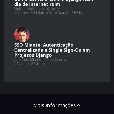
dia de internet ruim
Vinicius Hoffmann - 01 de Maio
#
Docker
#
GitHub
#
Git
#
Django
#
Python
SSO Miante: Autenticação
Centralizada e Single Sign-On em
Projetos Django
Jonathas Miante - 05 de Janeiro
#
Django
#
Python
Mais informações