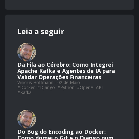
Leia a seguir
Da Fila ao Cérebro: Como Integrei
Apache Kafka e Agentes de IA para
Validar Operações Financeiras
Vinicius Hoffmann - 02 de Maio
#
Docker
#
Django
#
Python
#
OpenAI API
#
Kafka
Do Bug do Encoding ao Docker:
Como domei o Git e o Django num