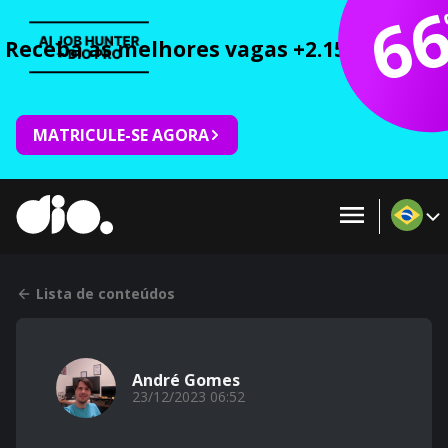
6
Receba as melhores vagas +2.150 cursos 
MATRICULE-SE AGORA
Lista de conteúdos
André Gomes
23/12/2023 06:52