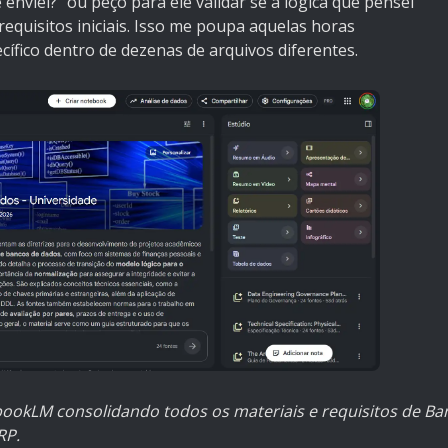
nviei?" ou peço para ele validar se a lógica que pensei
equisitos iniciais. Isso me poupa aquelas horas
ífico dentro de dezenas de arquivos diferentes.
ookLM consolidando todos os materiais e requisitos de B
RP.