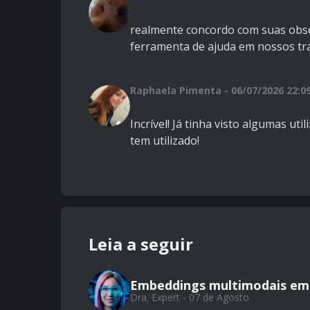
realmente concordo com suas obs
ferramenta de ajuda em nossos tr
Raphaela Pimenta - 06/07/2026 22:0
Incrível! Já tinha visto algumas u
tem utilizado!
Leia a seguir
Embeddings multimodais em 
Dra. Expert - 07 de Agosto