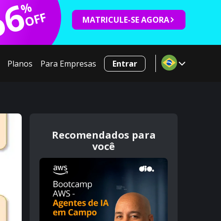
66
%
OFF
MATRICULE-SE AGORA
Planos
Para Empresas
Entrar
Recomendados para
você