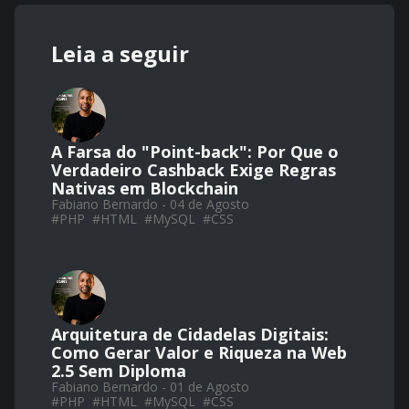
Leia a seguir
A Farsa do "Point-back": Por Que o
Verdadeiro Cashback Exige Regras
Nativas em Blockchain
Fabiano Bernardo - 04 de Agosto
#
PHP
#
HTML
#
MySQL
#
CSS
Arquitetura de Cidadelas Digitais:
Como Gerar Valor e Riqueza na Web
2.5 Sem Diploma
Fabiano Bernardo - 01 de Agosto
#
PHP
#
HTML
#
MySQL
#
CSS