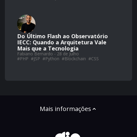
Do Último Flash ao Observatório
IECC: Quando a Arquitetura Vale
Mais que a Tecnologia
Fabiano Bernardo - 28 de Julho
#
PHP
#
JSP
#
Python
#
Blockchain
#
CSS
Mais informações