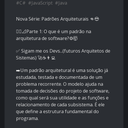
#
C#
#
JavaScript
#
Java
Nova Série: Padrões Arquiteturais 👊😎
🤷‍♂️📐Parte 1: O que é um padrão na
arquitetura de software?⚙🤯
✅ Sigam me os Devs...(futuros Arquitetos de
Sistemas) 🚀☕👨‍💻
➡️Um padrão arquitetural é uma solução já
estudada, testada e documentada de um
problema recorrente. O modelo ajuda na
tomada de decisões do projeto de software,
como qual será sua utilidade e as funções e
relacionamento de cada subsistema. É ele
que define a estrutura fundamental do
programa.