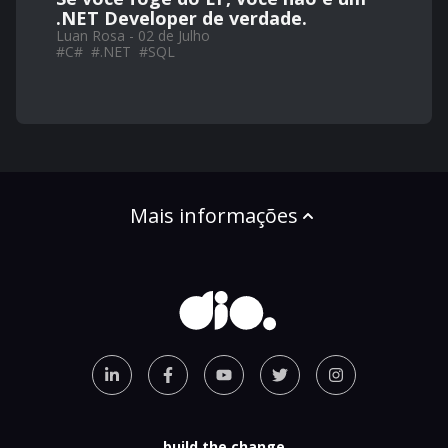
.NET Developer de verdade.
Luan Rosa - 02 de Julho
#
C#
#
.NET
#
SQL
Mais informações
build the change