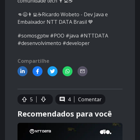
comunidade tech 👨‍💻☕
👊😃👨‍💻☕Ricardo Wobeto - Dev Java e
Embaixador NTT DATA Brasil 💙
#somosgptw #POO #java #NTTDATA
#desenvolvimento #developer
Compartilhe
5
4
Comentar
Recomendados para você