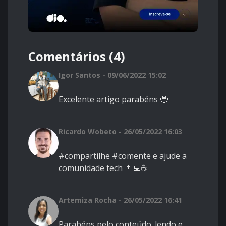
Comentários (4)
Igor Santos - 09/06/2022 15:02
Excelente artigo parabéns 🤓
Ricardo Wobeto - 26/05/2022 16:03
#compartilhe #comente e ajude a
comunidade tech 👨‍💻☕
Artemiza Rocha - 26/05/2022 16:41
Parabéns pelo conteúdo. lendo e