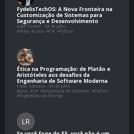
FydelisTechOS: A Nova Fronteira na
Customização de Sistemas para
Segurança e Desenvolvimento
Adiel Fontes - 28 de Julho
#
Ruby
#
Linux
#
C#
#
Python
Ética na Programação: de Platão e
Aristóteles aos desafios da
Engenharia de Software Moderna
Paulo Santana - 09 de Julho
#
Java
#
C#
#
Arquitetura de Sistemas
#
Python
#
Engenharia de Prompt
LR
Se você foge do EF, você não é um