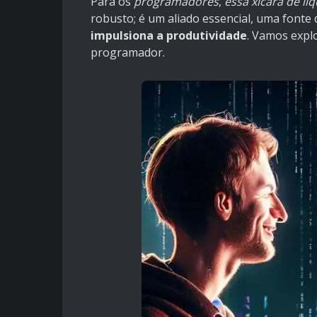
Para os
programadores
,
essa xícara de lí
robusto; é um aliado essencial, uma fonte 
impulsiona a produtividade
. Vamos explo
programador.