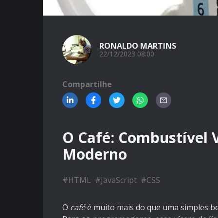
RONALDO MARTINS
22/12/2023 08:00
Compartilhe
O Café: Combustível 
Moderno
#
HTML
#
JavaScript
#
CSS
O
café
é muito mais do que uma simples b