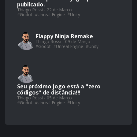
publicado.
Thiago Rossi - 22 de Março
#
Godot
#
Unreal Engine
#
Unity
Flappy Ninja Remake
Thiago Rossi - 09 de Março
#
Godot
#
Unreal Engine
#
Unity
Seu próximo jogo está a "zero
códigos" de distância!!!
Thiago Rossi - 05 de Março
#
Godot
#
Unreal Engine
#
Unity