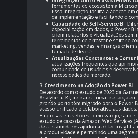
Integração com o Ecossistema Mic
ferramentas do ecossistema Microsoft
Essa integração facilita a adoção em 
de implementação e facilitando o com
Capacidade de Self-Service BI
: Dif
especialização em dados, o Power BI 
criem relatórios e visualizações sem
ferramentas de arrastar e soltar e c
marketing, vendas, e finanças criem s
tomada de decisão.
Atualizações Constantes e Comun
atualizações frequentes que aprimo
comunidade de usuários e desenvolve
necessidades de mercado.
3.
Crescimento na Adoção do Power BI
De acordo com o estudo de 2023 da Gartne
Analytics e BI, indicando uma liderança e
grande porte têm migrado para o Power BI
acesso unificado e colaborativo aos dados.
Empresas em setores como varejo, saúde, 
estudo de caso da Amazon Web Services (A
de consumidores ajudou a obter insights 
a produtividade e permitindo uma segment