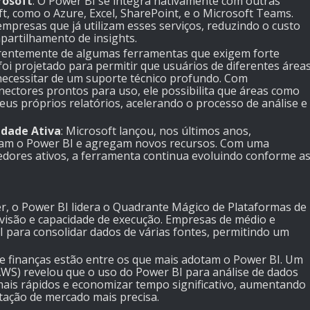
rosoft
: O Power BI se integra nativamente com outras
, como o Azure, Excel, SharePoint, e o Microsoft Teams.
empresas que já utilizam esses serviços, reduzindo o custo
partilhamento de insights.
erentemente de algumas ferramentas que exigem forte
foi projetado para permitir que usuários de diferentes área
 necessitar de um suporte técnico profundo. Com
onectores prontos para uso, ele possibilita que áreas como
eus próprios relatórios, acelerando o processo de análise e
idade Ativa
: Microsoft lançou, nos últimos anos,
ram o Power BI e agregam novos recursos. Com uma
dores ativos, a ferramenta continua evoluindo conforme a
r, o Power BI lidera o Quadrante Mágico de Plataformas de
m visão e capacidade de execução. Empresas de médio e
 para consolidar dados de várias fontes, permitindo um
e finanças estão entre os que mais adotam o Power BI. Um
WS) revelou que o uso do Power BI para análise de dados
mais rápidos e economizar tempo significativo, aumentando
ação de mercado mais precisa.