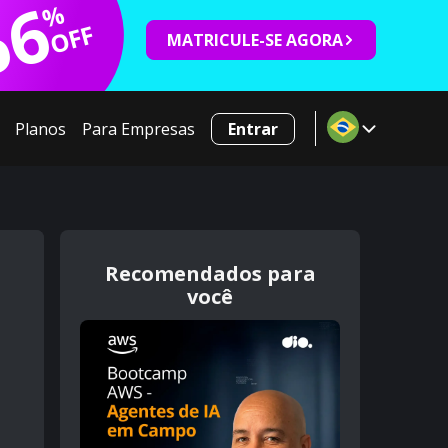
66
%
OFF
MATRICULE-SE AGORA
Planos
Para Empresas
Entrar
Recomendados para
você