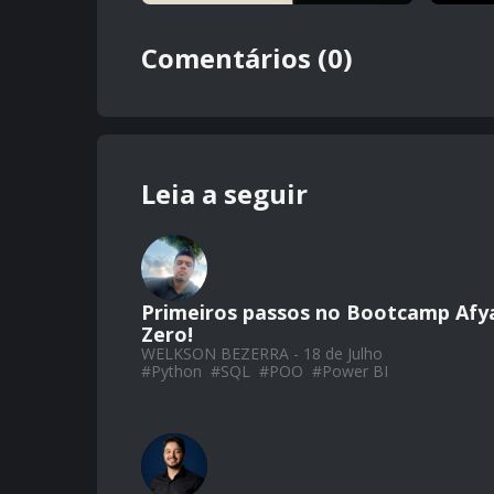
Comentários (0)
Leia a seguir
Primeiros passos no Bootcamp Afy
Zero!
WELKSON BEZERRA - 18 de Julho
#
Python
#
SQL
#
POO
#
Power BI