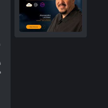
s
i
a