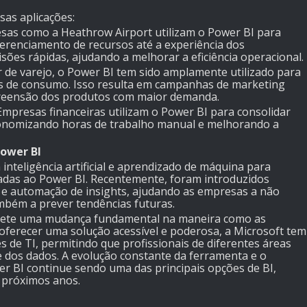
as aplicações:
esas como a Heathrow Airport utilizam o Power BI para
erenciamento de recursos até a experiência dos
sões rápidas, ajudando a melhorar a eficiência operacional.
r de varejo, o Power BI tem sido amplamente utilizado para
ões de consumo. Isso resulta em campanhas de marketing
reensão dos produtos com maior demanda.
 Empresas financeiras utilizam o Power BI para consolidar
economizando horas de trabalho manual e melhorando a
Power BI
nteligência artificial e aprendizado de máquina para
çadas ao Power BI. Recentemente, foram introduzidos
s e automação de insights, ajudando as empresas a não
mbém a prever tendências futuras.
eflete uma mudança fundamental na maneira como as
oferecer uma solução acessível e poderosa, a Microsoft tem
 de TI, permitindo que profissionais de diferentes áreas
e dos dados. A evolução constante da ferramenta e o
r BI continue sendo uma das principais opções de BI,
 próximos anos.