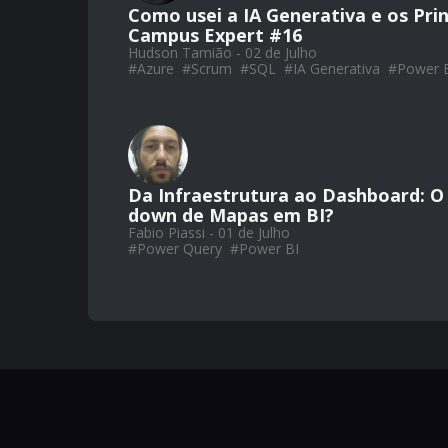
Como usei a IA Generativa e os Pri
Campus Expert #16
Hudson Tamião - 02 de Julho
#
Azure
#
Scrum
#
SQL
#
IA Generativa
#
Power 
Da Infraestrutura ao Dashboard: O 
down de Mapas em BI?
Fabio Piassi - 01 de Julho
#
Power Query
#
Power BI