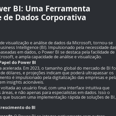
wer BI: Uma Ferramenta
e de Dados Corporativa
de visualização e análise de dados da Microsoft, tornou-se
usiness Intelligence (BI). Impulsionado pela necessidade da
aseadas em dados, o Power BI se destaca pela facilidade de
rosoft, e ampla capacidade de análise e visualização.
Papel do Power BI
 acelerada. Em 2023, o tamanho global do mercado de BI fo
e dólares, e projeções indicam que poderá ultrapassar os
imento é impulsionado pela digitalização das empresas e pel
m insights acionáveis.
oltada ao usuário final, com uma interface intuitiva que
as áreas, e não apenas para especialistas em dados. Isso o
s que buscam uma implementação rápida de soluções de BI,
Crescimento do BI