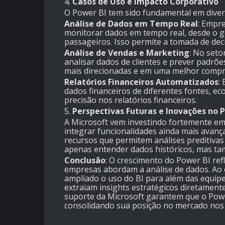
4.
Casos de Uso e Impacto Corporativo
O Power BI tem sido fundamental em divers
Análise de Dados em Tempo Real
: Empr
monitorar dados em tempo real, desde o g
passageiros. Isso permite a tomada de deci
Análise de Vendas e Marketing
: No seto
analisar dados de clientes e prever padr
mais direcionadas e em uma melhor comp
Relatórios Financeiros Automatizados
:
dados financeiros de diferentes fontes, 
precisão nos relatórios financeiros.
5.
Perspectivas Futuras e Inovações no 
A Microsoft vem investindo fortemente em i
integrar funcionalidades ainda mais avan
recursos que permitem análises preditiva
apenas entender dados históricos, mas ta
Conclusão
: O crescimento do Power BI r
empresas abordam a análise de dados. Ao 
ampliado o uso do BI para além das equipes
extraiam insights estratégicos diretament
suporte da Microsoft garantem que o Powe
consolidando sua posição no mercado nos