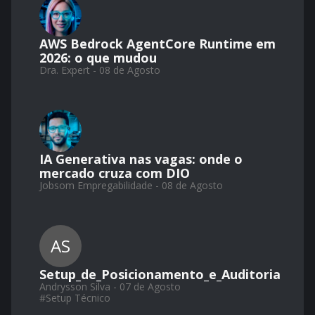
AWS Bedrock AgentCore Runtime em
2026: o que mudou
Dra. Expert - 08 de Agosto
IA Generativa nas vagas: onde o
mercado cruza com DIO
Jobsom Empregabilidade - 08 de Agosto
AS
Setup_de_Posicionamento_e_Auditoria
Andrysson Silva - 07 de Agosto
#
Setup Técnico