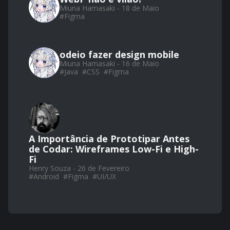
Miuna Hamasaki - 18 de Maio
#
Figma
odeio fazer design mobile
Miuna Hamasaki - 16 de Maio
#
Java
#
CSS
#
Figma
A Importância de Prototipar Antes
de Codar: Wireframes Low-Fi e High-
Fi
Henry Souza - 26 de Fevereiro
#
Android
#
Figma
#
UI/UX