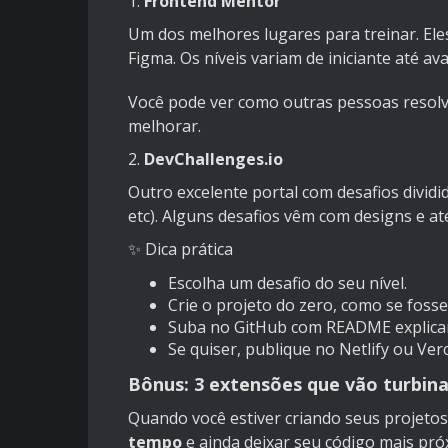
1.
Frontend Mentor
Um dos melhores lugares para treinar. Ele
Figma. Os níveis variam de iniciante até av
Você pode ver como outras pessoas resolv
melhorar.
2.
DevChallenges.io
Outro excelente portal com desafios dividi
etc). Alguns desafios vêm com designs e at
✨ Dica prática
Escolha um desafio do seu nível.
Crie o projeto do zero, como se fosse
Suba no GitHub com README explican
Se quiser, publique no Netlify ou Verc
Bônus: 3 extensões que vão turbina
Quando você estiver criando seus projetos
tempo
e ainda deixar seu código mais pró