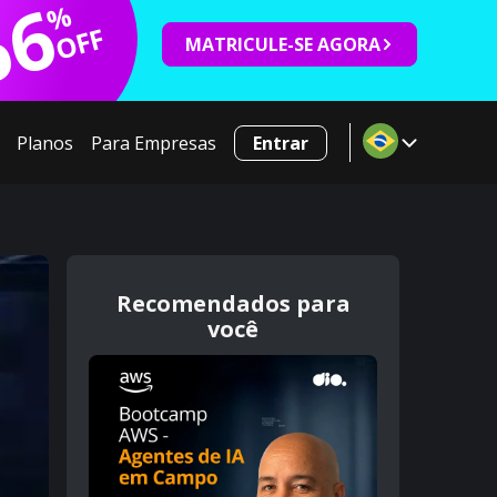
66
%
OFF
MATRICULE-SE AGORA
Planos
Para Empresas
Entrar
Recomendados para
você