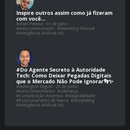
Inspire outros assim como já fizeram
com você...
Rafael Pereira - 01 de Julho
#
Autoconhecimento
#
Marketing Pessoal
#
Inteligência Artificial (IA)
#Do Agente Secreto à Autoridade
Tech: Como Deixar Pegadas Digitais
que o Mercado Não Pode Ignorar👣✨
Washington Miguel - 25 de Junho
#
Autoconhecimento
#
Liderança
#
Comunicação Assertiva
#
Adaptabilidade
#
Posicionamento de Marca
#
Storytelling
#
Inteligência Artificial (IA)