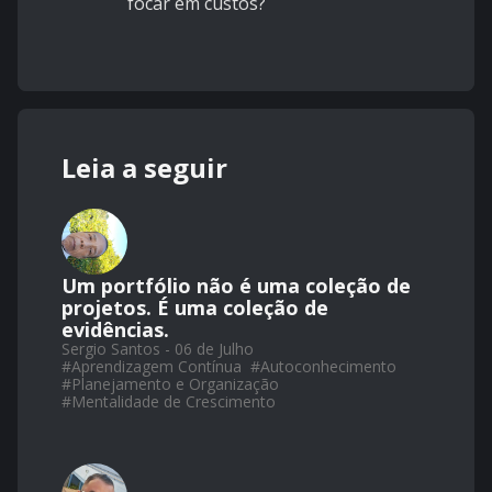
focar em custos?
Leia a seguir
Um portfólio não é uma coleção de
projetos. É uma coleção de
evidências.
Sergio Santos - 06 de Julho
#
Aprendizagem Contínua
#
Autoconhecimento
#
Planejamento e Organização
#
Mentalidade de Crescimento