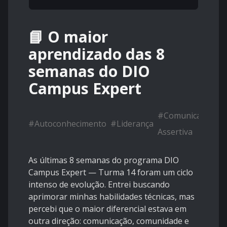
📘 O maior
aprendizado das 8
semanas do DIO
Campus Expert
#
Comunicação
#
#
Autoconhecimento
#
Liderança
Assertiva
de
As últimas 8 semanas do programa DIO
Campus Expert — Turma 14 foram um ciclo
intenso de evolução. Entrei buscando
aprimorar minhas habilidades técnicas, mas
percebi que o maior diferencial estava em
outra direção: comunicação, comunidade e