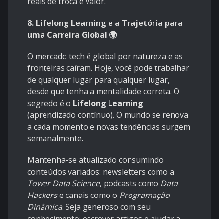
reais de troca e valor.
8. Lifelong Learning e a Trajetória para
uma Carreira Global 🌍
O mercado tech é global por natureza e as
fronteiras caíram. Hoje, você pode trabalhar
de qualquer lugar para qualquer lugar,
desde que tenha a mentalidade correta. O
segredo é o
Lifelong Learning
(aprendizado contínuo). O mundo se renova
a cada momento e novas tendências surgem
semanalmente.
Mantenha-se atualizado consumindo
conteúdos variados: newsletters como a
Tower Data Science
, podcasts como
Data
Hackers
e canais como o
Programação
Dinâmica
. Seja generoso com seu
conhecimento: escrever artigos e ajudar a